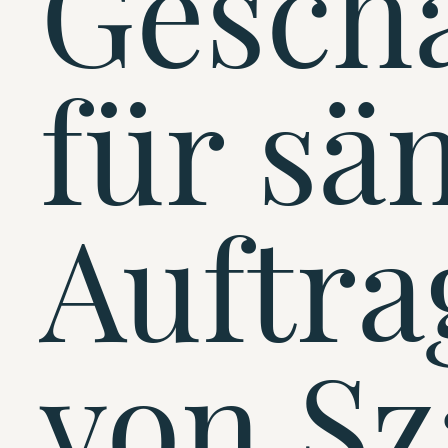
Gesch
für sä
Auftra
von S