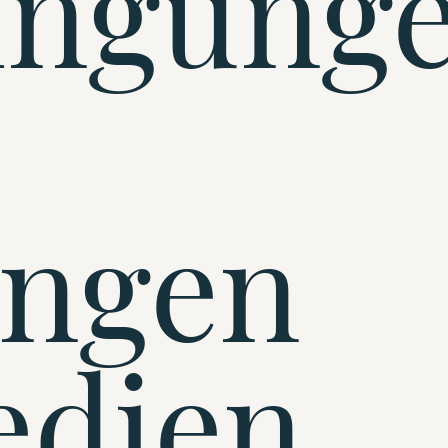
ingung
ungen
edien