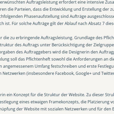
 erwünschten Auftragsleistung erfordert eine intensive Z
aren die Parteien, dass die Entwicklung und Erstellung der
achfolgenden Phasenaufstellung sind Aufträge ausgeschloss
h ist. Für solche Aufträge gilt der Ablauf nach Absatz 7 diese
für die zu erbringende Auftragsleistung. Grundlage des Pfli
 Struktur des Auftrags unter Berücksichtigung der Zielgrup
Vorgaben des Auftraggebers wird die Designerin den Auftra
g soll das Pflichtenheft sowohl die Anforderungen an die 
n angemessenem Umfang festschreiben und erste Festleg
en Netzwerken (insbesondere Facebook, Google+ und Twitte
erin ein Konzept für die Struktur der Website. Zu dieser Str
Festlegung eines etwaigen Framekonzepts, die Platzierung v
nüpfung der Website mit sozialen Netzwerken und für den Ei