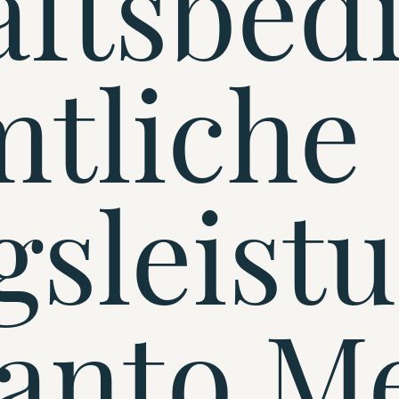
äftsbed
mtliche
gsleist
zanto M