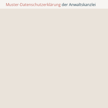
Muster-Datenschutzerklärung
der Anwaltskanzlei
Weiß & Partner
© 2026 Szanto
Webdesign & Gestaltung
Für Ärztinnen & Ärzte: