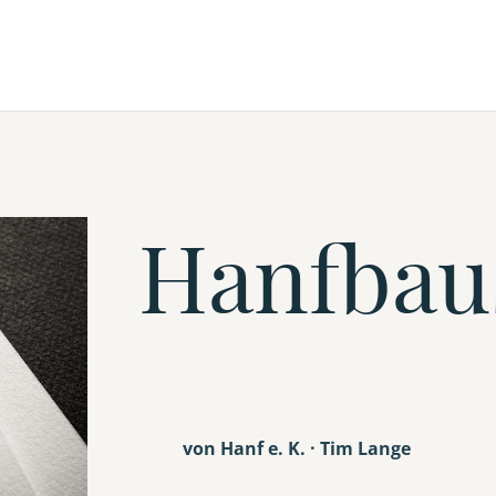
Hanfbau
von Hanf e. K. · Tim Lange